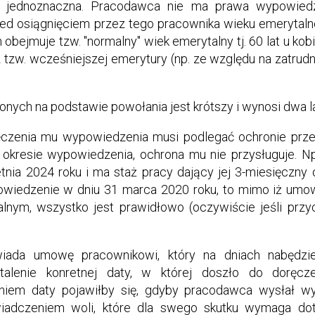
a i jednoznaczna. Pracodawca nie ma prawa wypowie
zed osiągnięciem przez tego pracownika wieku emerytal
bejmuje tzw. "normalny" wiek emerytalny tj. 60 lat u kobi
 z tzw. wcześniejszej emerytury (np. ze względu na zatru
nych na podstawie powołania jest krótszy i wynosi dwa l
czenia mu wypowiedzenia musi podlegać ochronie przed
okresie wypowiedzenia, ochrona mu nie przysługuje. Np
nia 2024 roku i ma staż pracy dający jej 3-miesięczny
owiedzenie w dniu 31 marca 2020 roku, to mimo iż umow
alnym, wszystko jest prawidłowo (oczywiście jeśli prz
wiada umowę pracownikowi, który na dniach nabędz
talenie konretnej daty, w której doszło do doręcz
niem daty pojawiłby się, gdyby pracodawca wysłał w
adczeniem woli, które dla swego skutku wymaga dota