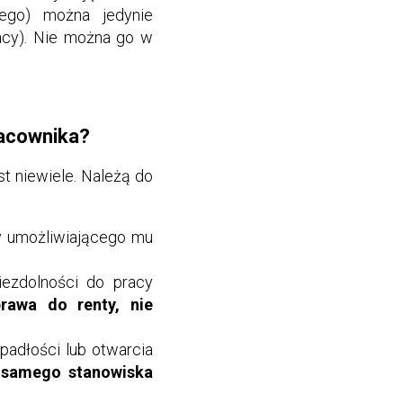
nego) można jedynie
acy). Nie można go w
racownika?
t niewiele. Należą do
cy umożliwiającego mu
iezdolności do pracy
rawa do renty, nie
padłości lub otwarcia
a samego stanowiska