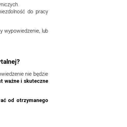
wniczych.
niezdolność do pracy
ży wypowiedzenie, lub
talnej?
owiedzenie nie będzie
t ważne i skuteczne
łać od otrzymanego