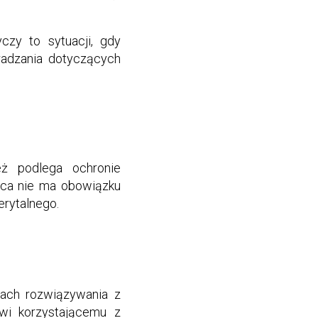
czy to sytuacji, gdy
adzania dotyczących
eż podlega ochronie
wca nie ma obowiązku
erytalnego.
dach rozwiązywania z
wi korzystającemu z