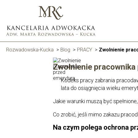
Rozwadowska-Kucka
>
Blog
>
PRACY
>
Zwolnienie prac
Zwolnienie pracownika 
Kodeks pracy zabrania pracodaw
lata do osiągnięcia wieku emery
Jakie warunki muszą być spełnion
Co zrobić, jeśli mimo zakazu prac
Na czym polega ochrona p