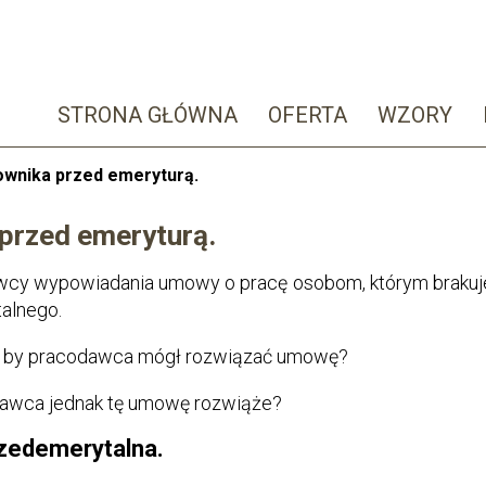
STRONA GŁÓWNA
OFERTA
WZORY
ownika przed emeryturą.
przed emeryturą.
cy wypowiadania umowy o pracę osobom, którym brakuje 
talnego.
e, by pracodawca mógł rozwiązać umowę?
odawca jednak tę umowę rozwiąże?
rzedemerytalna.