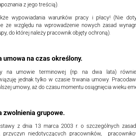
poznania z jego treścią).
kże wypowiadania warunków pracy i płacy! (Nie doty
zne ze względu na wprowadzenie nowych zasad wynagr
py, do której należy pracownik objęty ochroną).
a umowa na czas określony.
iony na umowie terminowej (np. na dwa lata) równi
wiązuję jednak tylko w czasie trwania umowy. Pracoda
alszej umowy, aż do czasu momentu osiągnięcia wieku em
a zwolnienia grupowe.
ustawy z dnia 13 marca 2003 r. o szczególnych zasa
z przyczyn niedotyczących pracowników, pracowniko