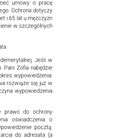
dzieć umowy o pracę
nego. Ochrona dotyczy
et i 65 lat u mężczyzn
dnienie w szczególnych
ata.
emerytalnej. Jeśli w
. Pani Zofia nabędzie
 okres wypowiedzenia.
a rozwiąże się już w
yczyna wypowiedzenia
ie prawo do ochrony
enia oświadczenia o
ypowiedzenie pocztą.
rcia do adresata (a