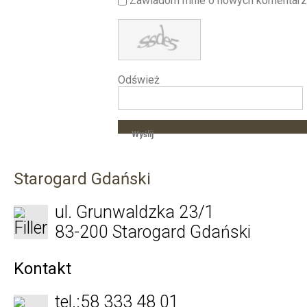
Zawiadom mnie o nowych komentarz
Odśwież
Wyślij
Starogard Gdański
ul. Grunwaldzka 23/1
83-200 Starogard Gdański
Kontakt
tel.:
58 333 48 01