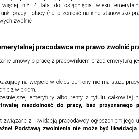
więcej niż 4 lata do osiągnięcia wieku emerytal
ki pracy i płacy (np. przenieść na inne stanowisko pr
owych zwolnić.
emerytalnej pracodawca ma prawo zwolnić p
anie umowy o pracę z pracownikiem przed emeryturą jes
azujący na wejście w okres ochrony, nie ma stażu pra
dnie z wiekiem.
śniejszej emerytury albo renty z tytułu całkowitej n
trwałej niezdolność do pracy, bez przyznanego p
 związane z likwidacją pracodawcy ogłoszeniem jego u
ażne! Podstawą zwolnienia nie może być likwidacj