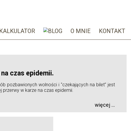
KALKULATOR
O MNIE
KONTAKT
 na czas epidemii.
b pozbawionych wolności i "czekających na bilet" jest
j przerwy w karze na czas epidemii.
więcej ...