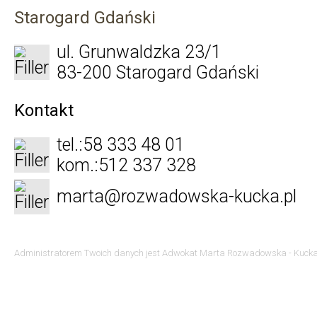
Starogard Gdański
ul. Grunwaldzka 23/1
83-200 Starogard Gdański
Kontakt
tel.:
58 333 48 01
kom.:
512 337 328
marta@rozwadowska-kucka.pl
Administratorem Twoich danych jest Adwokat Marta Rozwadowska - Kucka