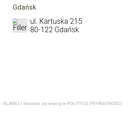
Gdańsk
ul. Kartuska 215
80-122 Gdańsk
KLIKNIJ i dowiedz się więcej w POLITYCE PRYWATNOŚCI
 -
.