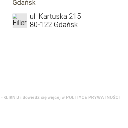
Gdańsk
ul. Kartuska 215
80-122 Gdańsk
KLIKNIJ i dowiedz się więcej w POLITYCE PRYWATNOŚCI
 -
.