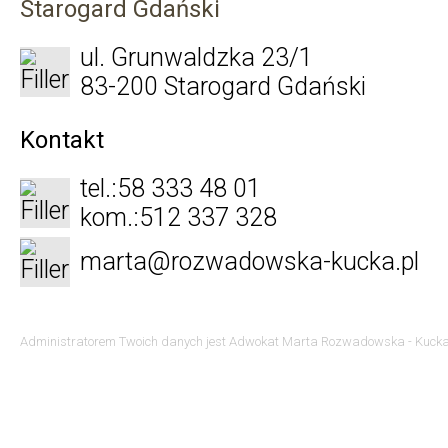
Starogard Gdański
ul. Grunwaldzka 23/1
83-200 Starogard Gdański
Kontakt
tel.:
58 333 48 01
kom.:
512 337 328
marta@rozwadowska-kucka.pl
Administratorem Twoich danych jest Adwokat Marta Rozwadowska - Kucka